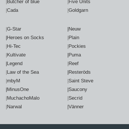
|
Butcher of blue
|
Five Units
|
Cada
|
Goldgarn
|
G-Star
|Neuw
|Heroes on Socks
|
Plain
|
Hi-Tec
|
Pockies
|
Kultivate
|Puma
|Legend
|
Reef
|
Law of the Sea
|Resteröds
|
mbyM
|
Saint Steve
|MinusOne
|Saucony
|
MuchachoMalo
|
Secrid
|
Narwal
|Vänner