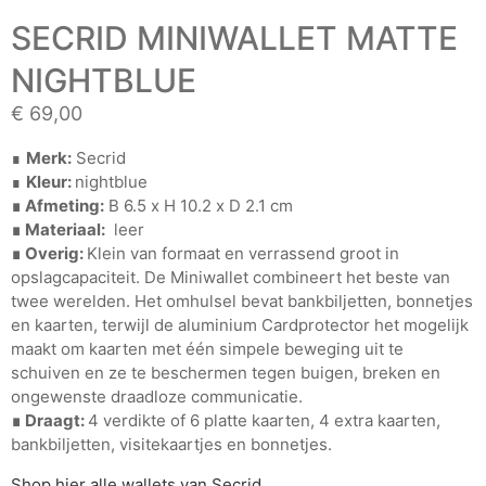
SECRID MINIWALLET MATTE
NIGHTBLUE
€
69,00
∎
Merk:
Secrid
∎
Kleur:
nightblue
∎ Afmeting:
B 6.5 x H 10.2 x D 2.1 cm
∎ Materiaal:
leer
∎ Overig:
Klein van formaat en verrassend groot in
opslagcapaciteit. De Miniwallet combineert het beste van
twee werelden. Het omhulsel bevat bankbiljetten, bonnetjes
en kaarten, terwijl de aluminium Cardprotector het mogelijk
maakt om kaarten met één simpele beweging uit te
schuiven en ze te beschermen tegen buigen, breken en
ongewenste draadloze communicatie.
∎
Draagt:
4 verdikte of 6 platte kaarten, 4 extra kaarten,
bankbiljetten, visitekaartjes en bonnetjes.
Shop hier alle wallets van Secrid