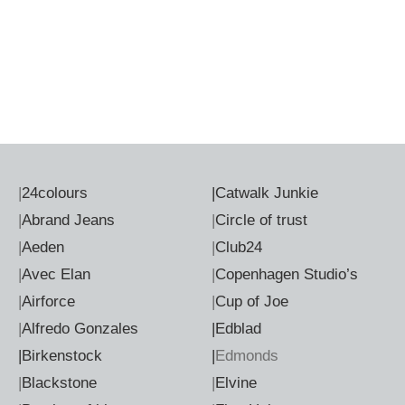
|
24colours
|
Catwalk Junkie
|
Abrand Jeans
|
Circle of trust
|
Aeden
|
Club24
|
Avec Elan
|
Copenhagen Studio’s
|
Airforce
|
Cup of Joe
|
Alfredo Gonzales
|Edblad
|Birkenstock
|
Edmonds
|
Blackstone
|
Elvine