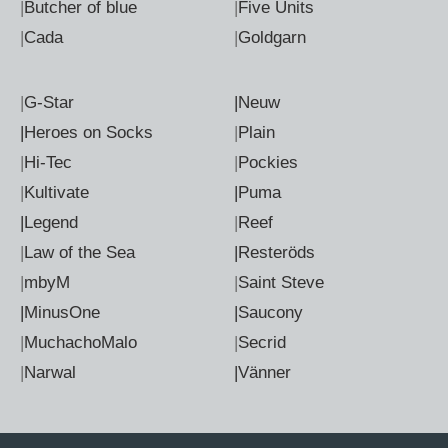
|
Butcher of blue
|
Five Units
|
Cada
|
Goldgarn
|
G-Star
|Neuw
|Heroes on Socks
|
Plain
|
Hi-Tec
|
Pockies
|
Kultivate
|Puma
|Legend
|
Reef
|
Law of the Sea
|Resteröds
|
mbyM
|
Saint Steve
|MinusOne
|Saucony
|
MuchachoMalo
|
Secrid
|
Narwal
|Vänner