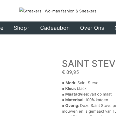
ie
Shop
Cadeaubon
Over Ons
DAMES
HEREN
SAINT STE
€
89,95
∎
Merk:
Saint Steve
∎
Kleur:
black
∎
Maatadvies:
valt op maat
∎ Materiaal:
100% katoen
∎ Overig:
Deze Saint Steve po
mouwen en is gemaakt van 10