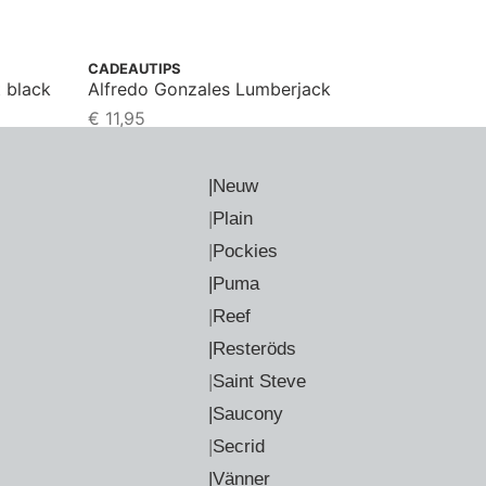
CADEAUTIPS
t black
Alfredo Gonzales Lumberjack
€
11,95
|Neuw
|
Plain
|
Pockies
|Puma
|
Reef
|Resteröds
|
Saint Steve
|Saucony
|
Secrid
|Vänner