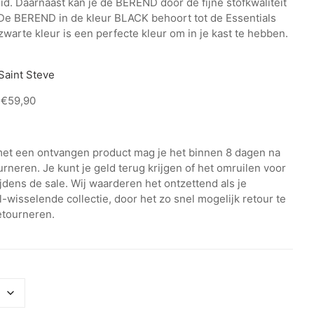
d. Daarnaast kan je de BEREND door de fijne stofkwaliteit
 De BEREND in de kleur BLACK behoort tot de Essentials
zwarte kleur is een perfecte kleur om in je kast te hebben.
 Saint Steve
€59,90
 met een ontvangen product mag je het binnen 8 dagen na
rneren. Je kunt je geld terug krijgen of het omruilen voor
ijdens de sale. Wij waarderen het ontzettend als je
wisselende collectie, door het zo snel mogelijk retour te
etourneren.