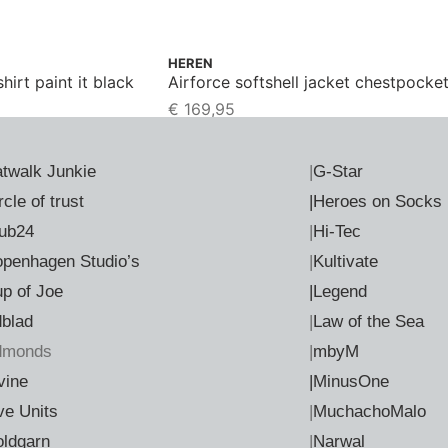
HEREN
irt paint it black
Airforce softshell jacket chestpocke
€
169,95
twalk Junkie
|
G-Star
rcle of trust
|Heroes on Socks
ub24
|
Hi-Tec
penhagen Studio’s
|
Kultivate
p of Joe
|Legend
dblad
|
Law of the Sea
dmonds
|
mbyM
vine
|MinusOne
ve Units
|
MuchachoMalo
ldgarn
|
Narwal