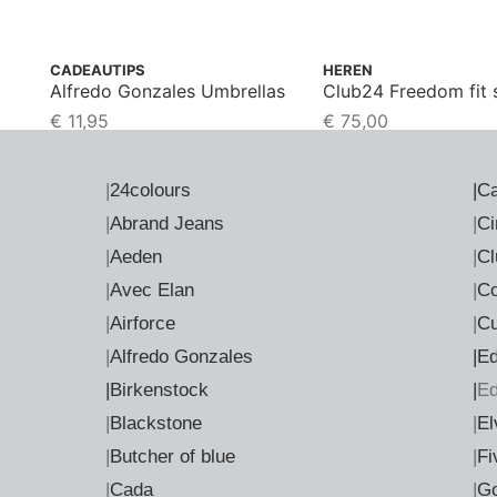
CADEAUTIPS
HEREN
Alfredo Gonzales Umbrellas
Club24 Freedom fit sh
€
11,95
€
75,00
|
24colours
|
Ca
|
Abrand Jeans
|
Ci
|
Aeden
|
Cl
|
Avec Elan
|
Co
|
Airforce
|
Cu
|
Alfredo Gonzales
|E
|Birkenstock
|
E
|
Blackstone
|
El
|
Butcher of blue
|
Fi
|
Cada
|
Go