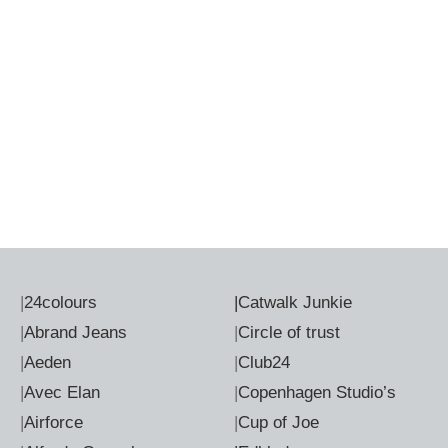
|
24colours
|
Catwalk Junkie
|
Abrand Jeans
|
Circle of trust
|
Aeden
|
Club24
|
Avec Elan
|
Copenhagen Studio’s
|
Airforce
|
Cup of Joe