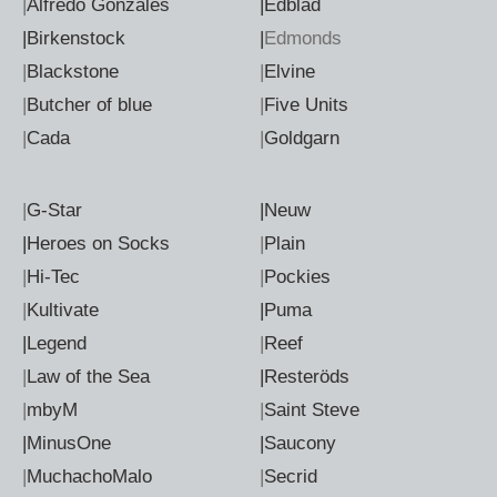
|
Alfredo Gonzales
|Edblad
|Birkenstock
|
Edmonds
|
Blackstone
|
Elvine
|
Butcher of blue
|
Five Units
|
Cada
|
Goldgarn
|
G-Star
|Neuw
|Heroes on Socks
|
Plain
|
Hi-Tec
|
Pockies
|
Kultivate
|Puma
|Legend
|
Reef
|
Law of the Sea
|Resteröds
|
mbyM
|
Saint Steve
|MinusOne
|Saucony
|
MuchachoMalo
|
Secrid