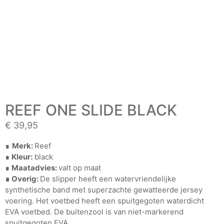
REEF ONE SLIDE BLACK
€
39,95
∎
Merk:
Reef
∎
Kleur:
black
∎
Maatadvies:
valt op maat
∎ Overig:
De slipper heeft een watervriendelijke
synthetische band met superzachte gewatteerde jersey
voering. Het voetbed heeft een spuitgegoten waterdicht
EVA voetbed. De buitenzool is van niet-markerend
spuitgegoten EVA.