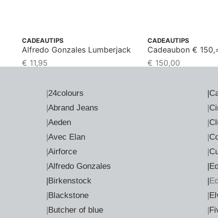
CADEAUTIPS
CADEAUTIPS
Alfredo Gonzales Lumberjack
Cadeaubon € 150,
€
11,95
€
150,00
|
24colours
|
Ca
|
Abrand Jeans
|
Ci
|
Aeden
|
Cl
|
Avec Elan
|
Co
|
Airforce
|
Cu
|
Alfredo Gonzales
|E
|Birkenstock
|
E
|
Blackstone
|
El
|
Butcher of blue
|
Fi