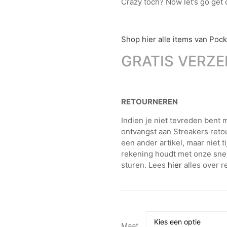
Crazy toch? Now let’s go get 
Shop hier alle items van Pock
GRATIS VERZE
RETOURNEREN
Indien je niet tevreden bent
ontvangst aan Streakers retou
een ander artikel, maar niet t
rekening houdt met onze snel-
sturen. Lees
hier
alles over r
Maat