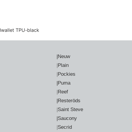
wallet TPU-black
|Neuw
|
Plain
|
Pockies
|Puma
|
Reef
|Resteröds
|
Saint Steve
|Saucony
|
Secrid