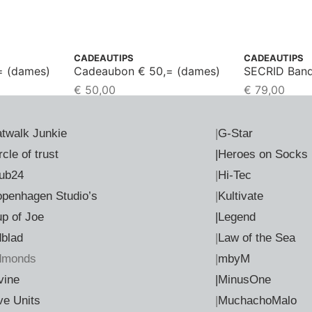
CADEAUTIPS
CADEAUTIPS
= (dames)
Cadeaubon € 50,= (dames)
SECRID Band
€
50,00
€
79,00
twalk Junkie
|
G-Star
rcle of trust
|Heroes on Socks
ub24
|
Hi-Tec
penhagen Studio’s
|
Kultivate
p of Joe
|Legend
dblad
|
Law of the Sea
dmonds
|
mbyM
vine
|MinusOne
ve Units
|
MuchachoMalo