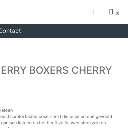
0
Contact
CADEAUTIPS
HERRY BOXERS CHERRY
m
katoen
est comfortabele boxershort die je billen ooit gevoeld
ganisch katoen en het heeft zelfs twee steekzakken.