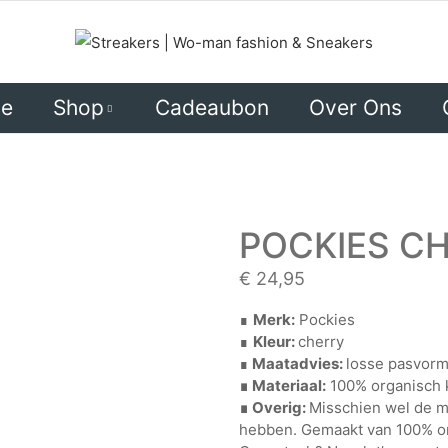
ie
Shop
Cadeaubon
Over Ons
DAMES
HEREN
POCKIES C
€
24,95
∎
Merk:
Pockies
∎
Kleur:
cherry
∎
Maatadvies:
losse pasvor
∎ Materiaal:
100% organisch 
∎ Overig:
Misschien wel de me
hebben. Gemaakt van 100% or