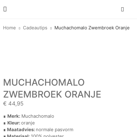
Home
Cadeautips
Muchachomalo Zwembroek Oranje
MUCHACHOMALO
ZWEMBROEK ORANJE
€
44,95
∎
Merk:
Muchachomalo
∎
Kleur:
oranje
∎
Maatadvies:
normale pasvorm
∎ Materiaal:
100% polyester