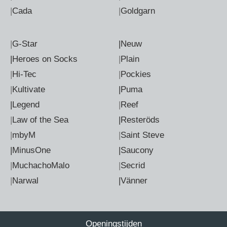
|
Cada
|
Goldgarn
|
G-Star
|Neuw
|Heroes on Socks
|
Plain
|
Hi-Tec
|
Pockies
|
Kultivate
|Puma
|Legend
|
Reef
|
Law of the Sea
|Resteröds
|
mbyM
|
Saint Steve
|MinusOne
|Saucony
|
MuchachoMalo
|
Secrid
|
Narwal
|Vänner
Openingstijden