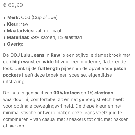
€
69,99
∎
Merk:
COJ (Cup of Joe)
∎
Kleur:
raw
∎
Maatadvies:
valt normaal
∎ Materiaal:
99% katoen, 1% elastaan
∎ Overig:
De
COJ Lulu Jeans
in
Raw
is een stijlvolle damesbroek met
een
high waist
en
wide fit
voor een moderne, flatterende
look. Dankzij de
full length
pijpen en de opvallende
patch
pockets
heeft deze broek een speelse, eigentijdse
uitstraling.
De Lulu is gemaakt van
99% katoen
en
1% elastaan
,
waardoor hij comfortabel zit en net genoeg stretch heeft
voor optimale bewegingsvrijheid. De diepe kleur en het
minimalistische ontwerp maken deze jeans veelzijdig te
combineren – van casual met sneakers tot chic met hakken
of laarzen.