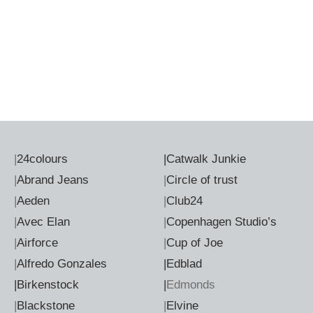
|
24colours
|
Catwalk Junkie
|
Abrand Jeans
|
Circle of trust
|
Aeden
|
Club24
|
Avec Elan
|
Copenhagen Studio’s
|
Airforce
|
Cup of Joe
|
Alfredo Gonzales
|Edblad
|Birkenstock
|
Edmonds
|
Blackstone
|
Elvine