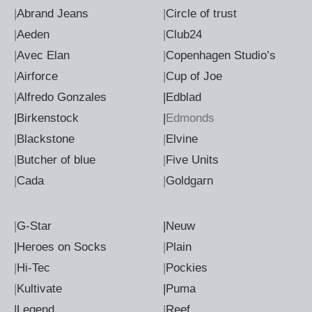
|
Abrand Jeans
|
Circle of trust
|
Aeden
|
Club24
|
Avec Elan
|
Copenhagen Studio’s
|
Airforce
|
Cup of Joe
|
Alfredo Gonzales
|Edblad
|Birkenstock
|
Edmonds
|
Blackstone
|
Elvine
|
Butcher of blue
|
Five Units
|
Cada
|
Goldgarn
|
G-Star
|Neuw
|Heroes on Socks
|
Plain
|
Hi-Tec
|
Pockies
|
Kultivate
|Puma
|Legend
|
Reef