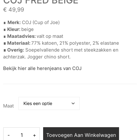
€
49,99
∎
Merk:
COJ (Cup of Joe)
∎
Kleur:
beige
∎
Maatadvies:
valt op maat
∎ Materiaal:
77% katoen, 21% polyester, 2% elastane
∎ Overig:
Soepelvallende short met steekzakken en
achterzak. Jogger chino short.
Bekijk hier alle herenjeans van COJ
Maat
Toevoegen Aan Winkelwagen