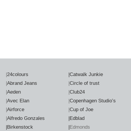
|
24colours
|
Catwalk Junkie
|
Abrand Jeans
|
Circle of trust
|
Aeden
|
Club24
|
Avec Elan
|
Copenhagen Studio’s
|
Airforce
|
Cup of Joe
|
Alfredo Gonzales
|Edblad
|Birkenstock
|
Edmonds