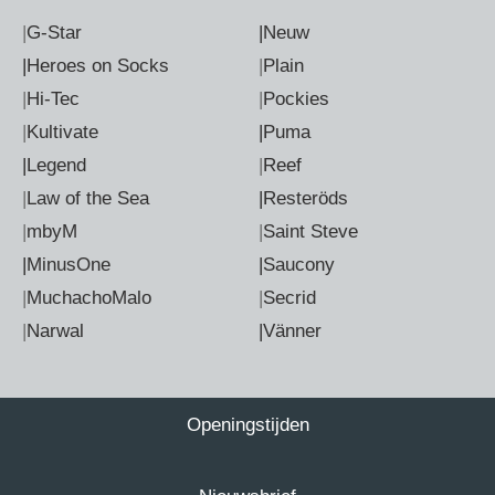
|
G-Star
|Neuw
|Heroes on Socks
|
Plain
|
Hi-Tec
|
Pockies
|
Kultivate
|Puma
|Legend
|
Reef
|
Law of the Sea
|Resteröds
|
mbyM
|
Saint Steve
|MinusOne
|Saucony
|
MuchachoMalo
|
Secrid
|
Narwal
|Vänner
Openingstijden