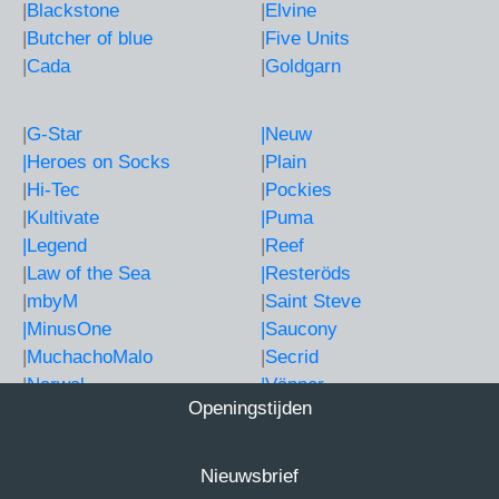
|
Blackstone
|
Elvine
|
Butcher of blue
|
Five Units
|
Cada
|
Goldgarn
|
G-Star
|Neuw
|Heroes on Socks
|
Plain
|
Hi-Tec
|
Pockies
|
Kultivate
|Puma
|Legend
|
Reef
|
Law of the Sea
|Resteröds
|
mbyM
|
Saint Steve
|MinusOne
|Saucony
|
MuchachoMalo
|
Secrid
|
Narwal
|Vänner
Openingstijden
Nieuwsbrief