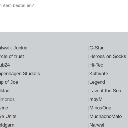
en item bestellen?
twalk Junkie
|
G-Star
rcle of trust
|Heroes on Socks
ub24
|
Hi-Tec
penhagen Studio’s
|
Kultivate
p of Joe
|Legend
dblad
|
Law of the Sea
dmonds
|
mbyM
vine
|MinusOne
ve Units
|
MuchachoMalo
ldgarn
|
Narwal