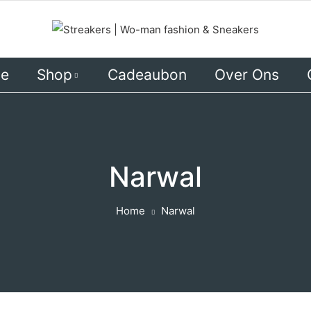
ie
Shop
Cadeaubon
Over Ons
DAMES
HEREN
Narwal
Home
Narwal