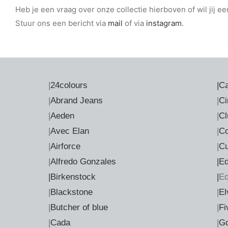
Heb je een vraag over onze collectie hierboven of wil jij e
Stuur ons een bericht via
mail
of via
instagram
.
|
24colours
|
Ca
|
Abrand Jeans
|
Ci
|
Aeden
|
Cl
|
Avec Elan
|
Co
|
Airforce
|
Cu
|
Alfredo Gonzales
|E
|Birkenstock
|
E
|
Blackstone
|
El
|
Butcher of blue
|
Fi
|
Cada
|
Go