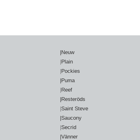
|Neuw
|
Plain
|
Pockies
|Puma
|
Reef
|Resteröds
|
Saint Steve
|Saucony
|
Secrid
|Vänner