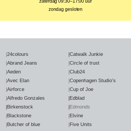
zaterdag 09:30–17:00 uur
zondag gesloten
|
24colours
|
Catwalk Junkie
|
Abrand Jeans
|
Circle of trust
|
Aeden
|
Club24
|
Avec Elan
|
Copenhagen Studio’s
|
Airforce
|
Cup of Joe
|
Alfredo Gonzales
|Edblad
|Birkenstock
|
Edmonds
|
Blackstone
|
Elvine
|
Butcher of blue
|
Five Units