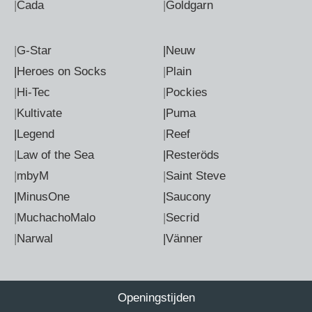
|
Cada
|
Goldgarn
|
G-Star
|Neuw
|Heroes on Socks
|
Plain
|
Hi-Tec
|
Pockies
|
Kultivate
|Puma
|Legend
|
Reef
|
Law of the Sea
|Resteröds
|
mbyM
|
Saint Steve
|MinusOne
|Saucony
|
MuchachoMalo
|
Secrid
|
Narwal
|Vänner
Openingstijden